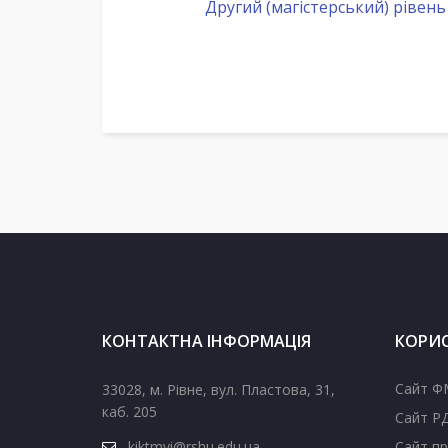
Другий (магістерський) рівень
КОНТАКТНА ІНФОРМАЦІЯ
КОРИС
Сайт Ф
33028, м. Рівне, вул. Пластова, 31,
каб. 205
Сайт Р
kiktmvi@rshu.edu.ua
Сайт пр