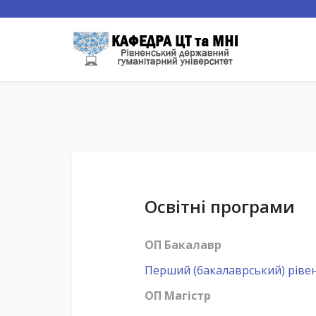
Освітні програми
ОП Бакалавр
Перший (бакалаврський) рівен
ОП Магістр