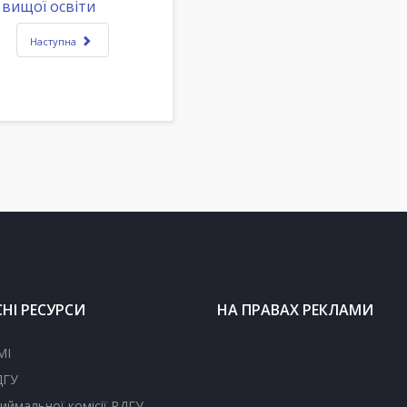
 вищої освіти
Наступна
НІ РЕСУРСИ
НА ПРАВАХ РЕКЛАМИ
МІ
ДГУ
иймальної комісії РДГУ