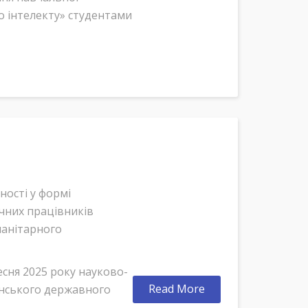
 інтелекту» студентами
ності у формі
чних працівників
манітарного
есня 2025 року науково-
Read More
енського державного