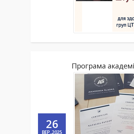
Програма академі
26
ВЕР.,2025