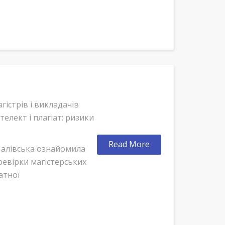
агістрів і викладачів
елект і плагіат: ризики
Read More
Шалівська ознайомила
ревірки магістерських
атної