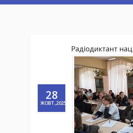
Радіодиктант нац
28
ЖОВТ.,2025