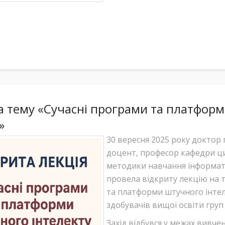
на тему «Сучасні програми та платфор
»
30 вересня 2025 року доктор 
доцент, професор кафедри ц
методики навчання інформа
провела відкриту лекцію на 
та платформи штучного інтел
здобувачів вищої освіти груп 
Захід відбувся у межах вивче