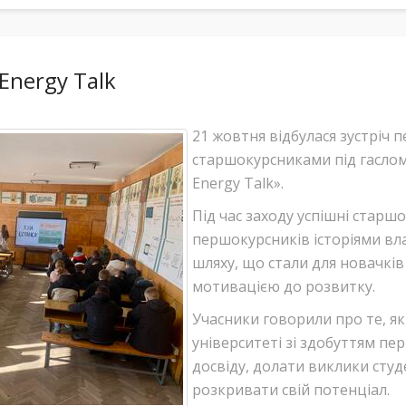
 Energy Talk
21 жовтня відбулася зустріч 
старшокурсниками під гаслом 
Energy Talk».
Під час заходу успішні стар
першокурсників історіями вл
шляху, що стали для новачків
мотивацією до розвитку.
Учасники говорили про те, я
університеті зі здобуттям п
досвіду, долати виклики сту
розкривати свій потенціал.