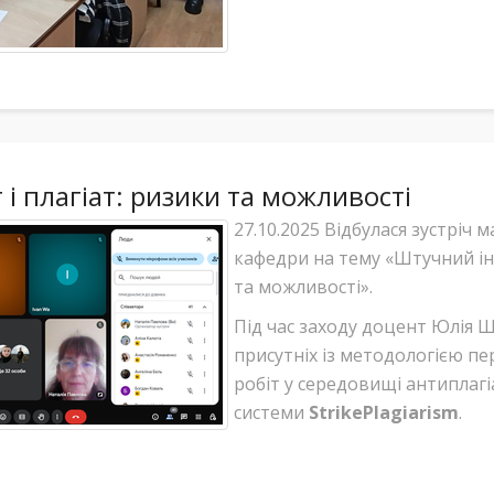
і плагіат: ризики та можливості
27.10.2025 Відбулася зустріч м
кафедри на тему «Штучний інт
та можливості».
Під час заходу доцент Юлія 
присутніх із методологією пе
робіт у середовищі антиплагі
системи
StrikePlagiarism
.