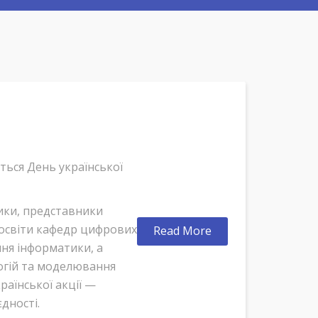
ється День української
ики, представники
 освіти кафедр цифрових
Read More
ння інформатики, а
огій та моделювання
раїнської акції —
дності.