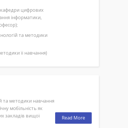
ч кафедри цифрових
ання інформатики,
офесор);
хнологій та методики
методики її навчання)
й та методики навчання
чну мобільність як
них закладів вищої
Read More