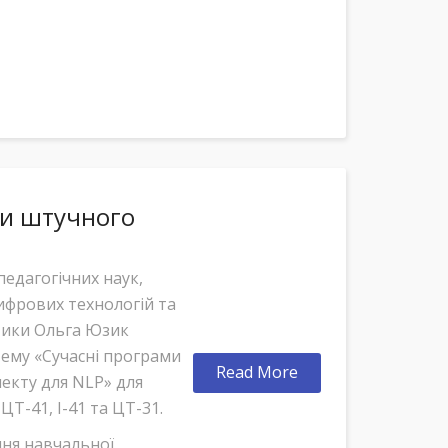
ми штучного
педагогічних наук,
ифрових технологій та
тики Ольга Юзик
тему «Сучасні програми
Read More
екту для NLP» для
ЦТ-41, І-41 та ЦТ-31.
ння навчальної