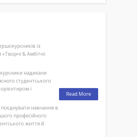
першокурсників із
«Творчі & Амбітні:
шокурсники надихали
асного студентського
 орієнтиром і
Read More
к поєднувати навчання в
ершого професійного
дентського життя й