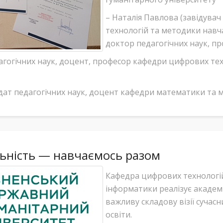
– Наталія Павлова (завідува
технологій та методики навч
доктор педагогічних наук, пр
агогічних наук, доцент, професор кафедри цифрових те
идат педагогічних наук, доцент кафедри математики та 
ьність — навчаємось разом
Кафедра цифрових технологі
інформатики реалізує академі
важливу складову візії сучас
освіти.