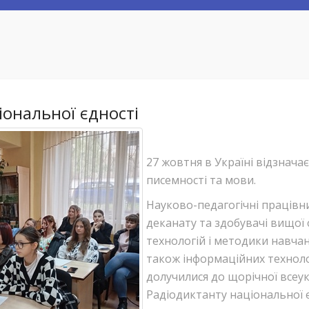
іональної єдності
27 жовтня в Україні відзнача
писемності та мови.
Науково-педагогічні працівн
деканату та здобувачі вищої
технологій і методики навча
також інформаційних технол
долучилися до щорічної всеук
Радіодиктанту національної є