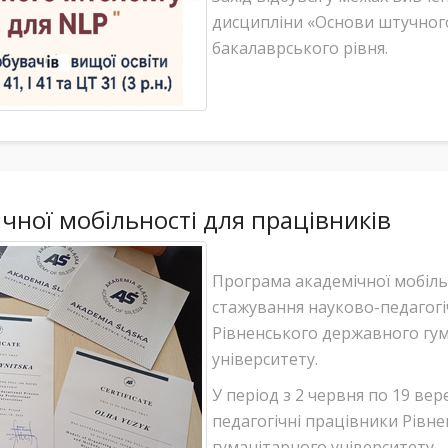
дисципліни «Основи штучного
бакалаврського рівня.
чної мобільності для працівників
Програма академічної мобіль
стажування науково-педагогі
Рівненського державного гу
університету.
У період з 2 червня по 19 вер
педагогічні працівники Рівн
гуманітарного університету