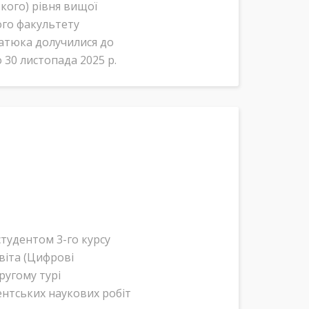
ького) рівня вищої
ого факультету
натюка долучилися до
 30 листопада 2025 р.
тудентом 3-го курсу
віта (Цифрові
другому турі
нтських наукових робіт