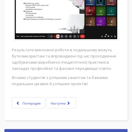
Результати виконаної роботи в подальшому можуть
бути використані та впроваджені під час проходження
здобувачами виробничої (педагогічної) практики в
закладах професійної та фахової передвищої освіти.
Вітаємо студентів з успішним захистом та бажаємо
подальших цікавих й успішних проєктів!
Попередня
Наступна